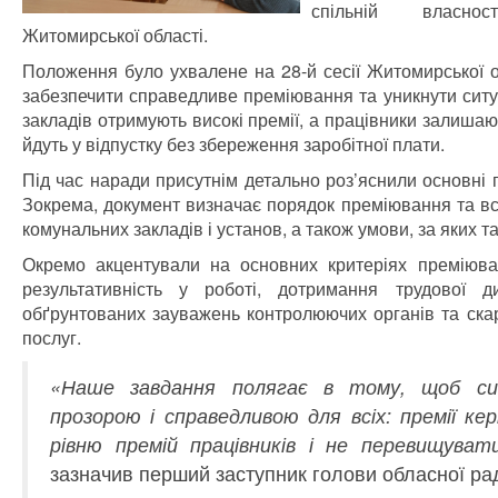
спільній власнос
Житомирської області.
Положення було ухвалене на 28-й сесії Житомирської о
забезпечити справедливе преміювання та уникнути ситу
закладів отримують високі премії, а працівники залиша
йдуть у відпустку без збереження заробітної плати.
Під час наради присутнім детально роз’яснили основні 
Зокрема, документ визначає порядок преміювання та в
комунальних закладів і установ, а також умови, за яких 
Окремо акцентували на основних критеріях преміюванн
результативність у роботі, дотримання трудової ди
обґрунтованих зауважень контролюючих органів та ска
послуг.
«Наше завдання полягає в тому, щоб си
прозорою і справедливою для всіх: премії ке
рівню премій працівників і не перевищуват
зазначив перший заступник голови обласної р