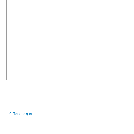
Попередня стаття: Органи місцевого самоврядування
Попередня