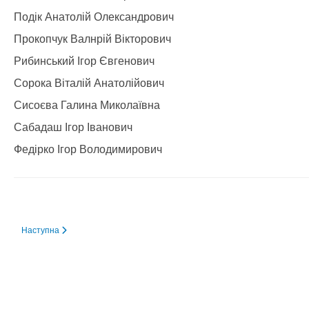
Подік Анатолій Олександрович
Прокопчук Валнрій Вікторович
Рибинський Ігор Євгенович
Сорока Віталій Анатолійович
Сисоєва Галина Миколаївна
Сабадаш Ігор Іванович
Федірко Ігор Володимирович
Наступна стаття: Депутатська група «Україна понад усе»
Наступна