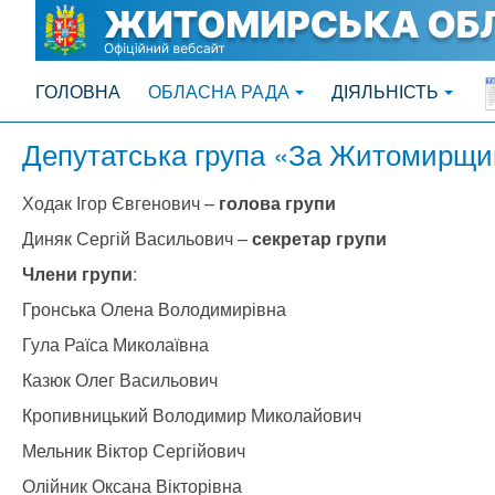
ГОЛОВНА
ОБЛАСНА РАДА
ДІЯЛЬНІСТЬ
Депутатська група «За Житомирщи
Ходак Ігор Євгенович –
голова групи
Диняк Сергій Васильович –
секретар групи
Члени групи
:
Гронська Олена Володимирівна
Гула Раїса Миколаївна
Казюк Олег Васильович
Кропивницький Володимир Миколайович
Мельник Віктор Сергійович
Олійник Оксана Вікторівна