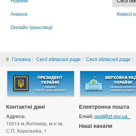
Новини
Сесії об
Анонси
Комісії 
Онлайн трансляції
Головна
Сесії обласної ради
Сесії обласної ради
Контактні дані
Електронна пошта
Адреса:
Email:
post@zt.gov.ua_
10014 м.Житомир, м-н ім.
Наші канали
С.П. Корольова, 1