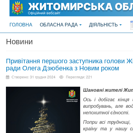
ГОЛОВНА
ОБЛАСНА РАДА
ДІЯЛЬНІСТЬ
Новини
Привітання першого заступника голови Ж
ради Олега Дзюбенка з Новим роком
Створено: 31 грудня 2024
Перегляди: 221
Шановні жителі Ж
Ось і добігає кінця
випробувань, але во
непохитної єдності.
Попри всі труднощі, 
країну та у нашу с