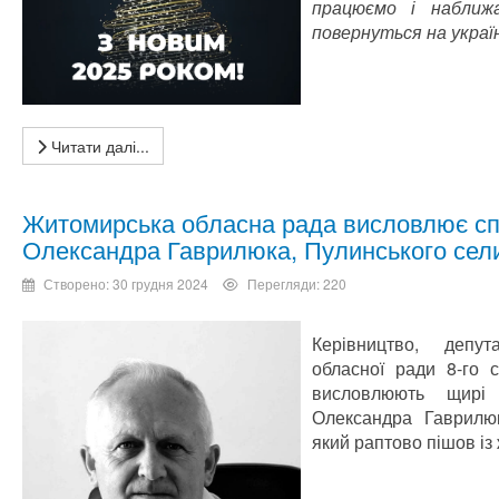
працюємо і наближа
повернуться на украї
Читати далі...
Житомирська обласна рада висловлює спі
Олександра Гаврилюка, Пулинського сел
Створено: 30 грудня 2024
Перегляди: 220
Керівництво, депут
обласної ради 8-го 
висловлюють щирі 
Олександра Гаврилюк
який раптово пішов із 