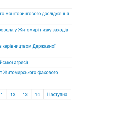
го моніторингового дослідження
ровела у Житомирі низку заходів
із керівництвом Державної
ської агресії
ерт Житомирського фахового
11
12
13
14
Наступна