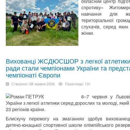
обласний центр підго
спротиву» Житомир
навчання для жит
територіальної грома
слухачів, серед яких
жінки.
Вихованці ЖСДЮСШОР з легкої атлетики
ради стали чемпіонами України та предс
чемпіонаті Європи
Створено: 08 червня 2026
Перегляди: 131
6–7 червня у Львові
України з легкої атлетики серед дорослих та молоді, який
23 регіонів країни.
Блискучу перемогу на змаганнях здобув вихованець
дитячо-юнацької спортивної школи олімпійського резерв