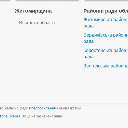
Житомирщина
Районні ради обл
Житомирська район
Візитівка області
рада
Бердичівська район
рада
Коростенська район
рада
Звягельська районн
кої обласної ради
гіперпосилання
є обов'язковим.
tional license
, якщо не зазначено інше