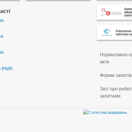
асті
на
на
на
Нормативно-п
акти
а рада
Форми запитів
Звіт про робот
запитами