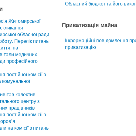
Обласний бюджет та його вико
и
есія Житомирської
Приватизація майна
I скликання
ирської обласної ради
Інформаційні повідомлення пр
боту. Перелік питань
приватизацію
иття: на
вітали медичних
оди професійного
я постійної комісії з
а комунальної
ивітав колектив
тального центру з
них працівників
я постійної комісії з
доров’я
и на комісії з питань