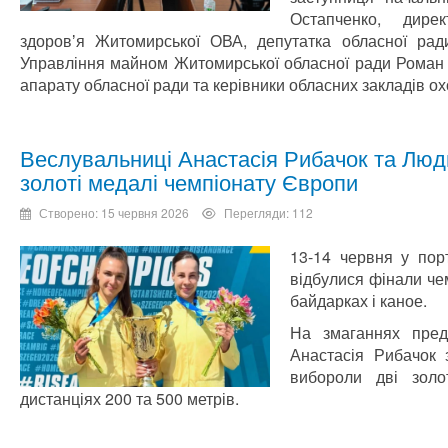
Остапченко, дире
здоровʼя Житомирської ОВА, депутатка обласної рад
Управління майном Житомирської обласної ради Роман 
апарату обласної ради та керівники обласних закладів ох
Веслувальниці Анастасія Рибачок та Лю
золоті медалі чемпіонату Європи
Створено: 15 червня 2026
Перегляди: 112
13-14 червня у пор
відбулися фінали че
байдарках і каное.
На змаганнях пред
Анастасія Рибачок
вибороли дві золо
дистанціях 200 та 500 метрів.