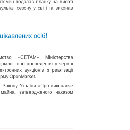
ртсмен подолав планку на висоті
ультат сезону у світі та виконав
цікавлених осіб!
мство «СЕТАМ» Міністерства
ідомляє про проведення у червні
ктронних аукціонів з реалізації
орму OpenMarket.
г Закону України «Про виконавче
 майна, затвердженого наказом