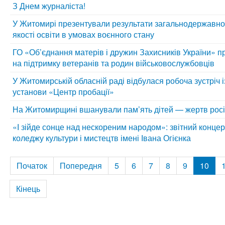
З Днем журналіста!
У Житомирі презентували результати загальнодержавно
якості освіти в умовах воєнного стану
ГО «Об’єднання матерів і дружин Захисників України» п
на підтримку ветеранів та родин військовослужбовців
У Житомирській обласній раді відбулася робоча зустріч 
установи «Центр пробації»
На Житомирщині вшанували пам’ять дітей — жертв росій
«І зійде сонце над нескореним народом»: звітний конц
коледжу культури і мистецтв імені Івана Огієнка
Початок
Попередня
5
6
7
8
9
10
Кінець