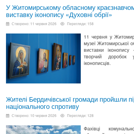
У Житомирському обласному краєзнавчом
виставку іконопису «Духовні обрії»
Створено: 11 червня 2026
Перегляди: 158
11 червня у Житомир
музеї Житомирської о
виставки іконопису 
творчий доробок у
іконописців.
Жителі Бердичівської громади пройшли пі
національного спротиву
Створено: 10 червня 2026
Перегляди: 128
Фахівці комуналь