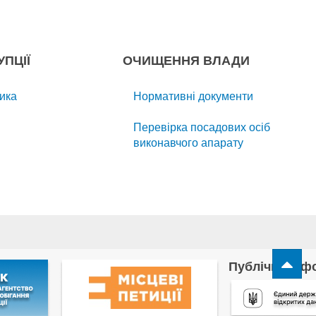
ПЦІЇ
ОЧИЩЕННЯ ВЛАДИ
ика
Нормативні документи
Перевірка посадових осіб
виконавчого апарату
Публічна інф