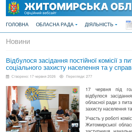
ГОЛОВНА
ОБЛАСНА РАДА
ДІЯЛЬНІСТЬ
Новини
Відбулося засідання постійної комісії з п
соціального захисту населення та у справ
Створено: 17 червня 2026
Перегляди: 277
17 червня під го
відбулося засідання
обласної ради з пита
захисту населення та
Участь у роботі комі
Житомирської облас
заступниця началь