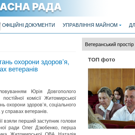
ОФІЦІЙНІ ДОКУМЕНТИ
УПРАВЛІННЯ МАЙНОМ
Д
Ветеранський простір
ТОП фото
итань охорони здоров’я,
ах ветеранів
ловуванням Юрія Довгополого
 постійної комісії Житомирської
нь охорони здоров’я, соціального
 у справах ветеранів.
сії взяли перший заступник голови
ної ради Олег Дзюбенко, перша
ника Житомирської ОВА Наталія