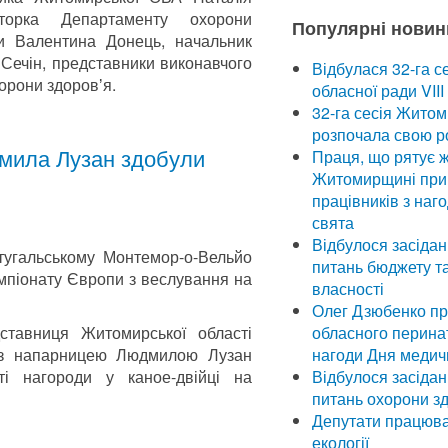
кторка Департаменту охорони
Популярні новин
и Валентина Донець, начальник
Сечін, представники виконавчого
Відбулася 32-га с
орони здоровʼя.
обласної ради VII
32-га сесія Житом
розпочала свою ро
дмила Лузан здобули
Праця, що рятує ж
Житомирщині при
працівників з наг
свята
Відбулося засіданн
тугальському Монтемор-о-Вельйо
питань бюджету т
мпіонату Європи з веслування на
власності
Олег Дзюбенко пр
ставниця Житомирської області
обласного перина
 з напарницею Людмилою Лузан
нагоди Дня медич
ті нагороди у каное-двійці на
Відбулося засіданн
питань охорони з
Депутати працювал
екології